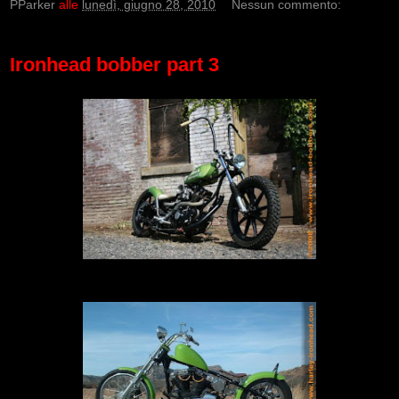
PParker
alle
lunedì, giugno 28, 2010
Nessun commento:
Ironhead bobber part 3